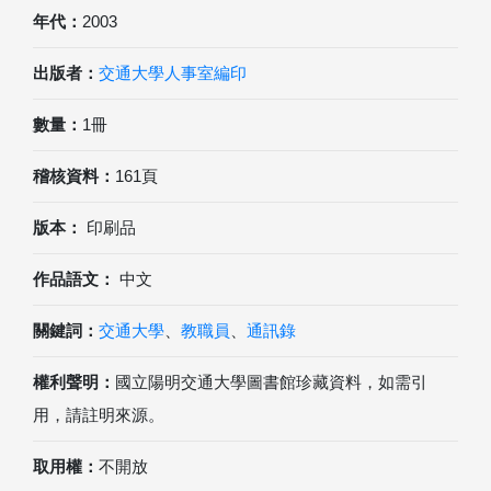
年代：
2003
出版者：
交通大學人事室編印
數量：
1冊
稽核資料：
161頁
版本：
印刷品
作品語文：
中文
關鍵詞：
交通大學
、
教職員
、
通訊錄
權利聲明：
國立陽明交通大學圖書館珍藏資料，如需引
用，請註明來源。
取用權：
不開放