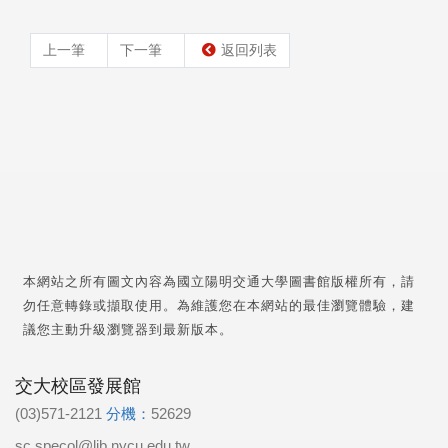
上一筆
下一筆
返回列表
本網站之所有圖文內容為國立陽明交通大學圖書館版權所有，請
勿任意轉錄或擷取使用。為維護您在本網站的最佳瀏覽體驗，建
議您主動升級瀏覽器到最新版本。
交大校區發展館
(03)571-2121
分機：
52629
sc.specol@lib.nycu.edu.tw