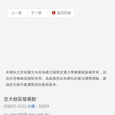
上一筆
下一筆
返回列表
本網站之所有圖文內容為國立陽明交通大學圖書館版權所有，請
勿任意轉錄或擷取使用。為維護您在本網站的最佳瀏覽體驗，建
議您主動升級瀏覽器到最新版本。
交大校區發展館
(03)571-2121
分機：
52629
sc.specol@lib.nycu.edu.tw