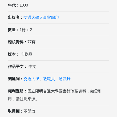
年代：
1990
出版者：
交通大學人事室編印
數量：
1冊 x 2
稽核資料：
77頁
版本：
印刷品
作品語文：
中文
關鍵詞：
交通大學
、
教職員
、
通訊錄
權利聲明：
國立陽明交通大學圖書館珍藏資料，如需引
用，請註明來源。
取用權：
不開放