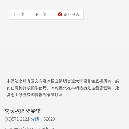
上一筆
下一筆
返回列表
本網站之所有圖文內容為國立陽明交通大學圖書館版權所有，請
勿任意轉錄或擷取使用。為維護您在本網站的最佳瀏覽體驗，建
議您主動升級瀏覽器到最新版本。
交大校區發展館
(03)571-2121
分機：
52629
sc.specol@lib.nycu.edu.tw