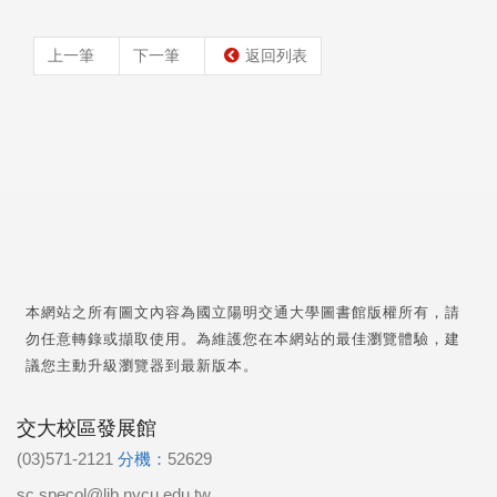
上一筆
下一筆
返回列表
本網站之所有圖文內容為國立陽明交通大學圖書館版權所有，請
勿任意轉錄或擷取使用。為維護您在本網站的最佳瀏覽體驗，建
議您主動升級瀏覽器到最新版本。
交大校區發展館
(03)571-2121
分機：
52629
sc.specol@lib.nycu.edu.tw