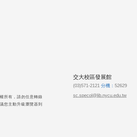
交大校區發展館
(03)571-2121
分機：
52629
sc.specol@lib.nycu.edu.tw
權所有，請勿任意轉錄
議您主動升級瀏覽器到