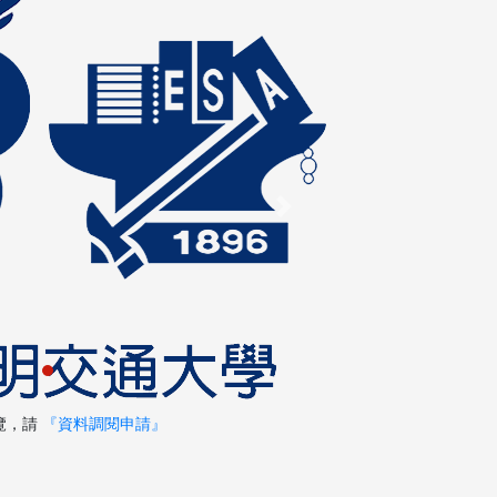
Next
覽，請
『資料調閱申請』