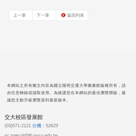
上一筆
下一筆
返回列表
本網站之所有圖文內容為國立陽明交通大學圖書館版權所有，請
勿任意轉錄或擷取使用。為維護您在本網站的最佳瀏覽體驗，建
議您主動升級瀏覽器到最新版本。
交大校區發展館
(03)571-2121
分機：
52629
sc.specol@lib.nycu.edu.tw