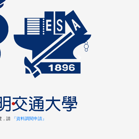
Next
覽，請
『資料調閱申請』