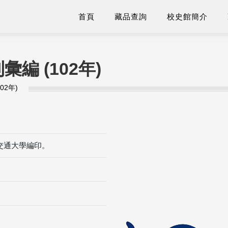
首頁
藏品查詢
校史館簡介
編 (102年)
02年)
立交通大學編印。