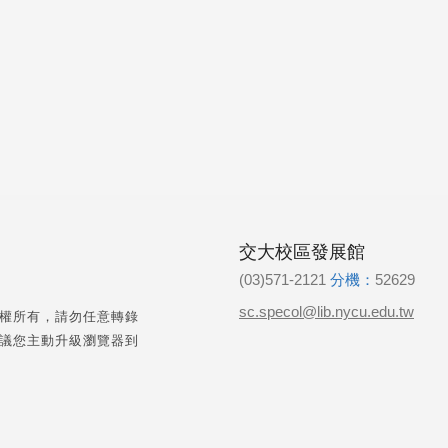
交大校區發展館
(03)571-2121
分機：
52629
sc.specol@lib.nycu.edu.tw
權所有，請勿任意轉錄
議您主動升級瀏覽器到