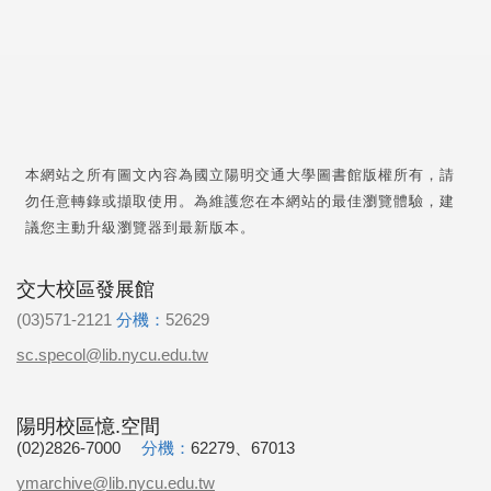
本網站之所有圖文內容為國立陽明交通大學圖書館版權所有，請
勿任意轉錄或擷取使用。為維護您在本網站的最佳瀏覽體驗，建
議您主動升級瀏覽器到最新版本。
交大校區發展館
(03)571-2121
分機：
52629
sc.specol@lib.nycu.edu.tw
陽明校區憶.空間
(02)2826-7000
分機：
62279、67013
ymarchive@lib.nycu.edu.tw