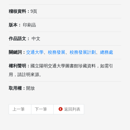
稽核資料：
9頁
版本：
印刷品
作品語文：
中文
關鍵詞：
交通大學
、
校務發展
、
校務發展計劃
、
總務處
權利聲明：
國立陽明交通大學圖書館珍藏資料，如需引
用，請註明來源。
取用權：
開放
上一筆
下一筆
返回列表