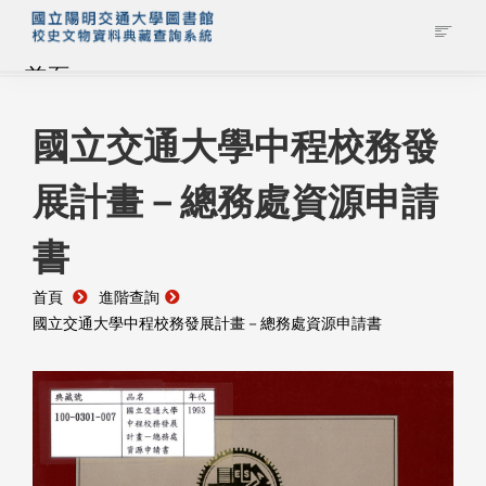
首頁
藏品查詢
國立交通大學中程校務發
展計畫－總務處資源申請
校史館簡介
書
藏品清單全覽
首頁
進階查詢
資料調閱申請
國立交通大學中程校務發展計畫－總務處資源申請書
管理者登入