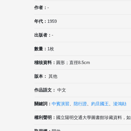
作者：
-
年代：
1959
出版者：
-
數量：
1枚
稽核資料：
圓形；直徑8.5cm
版本：
其他
作品語文：
中文
關鍵詞：
中賓演習
、
陪行證
、
約旦國王
、
淩鴻勛
權利聲明：
國立陽明交通大學圖書館珍藏資料，如