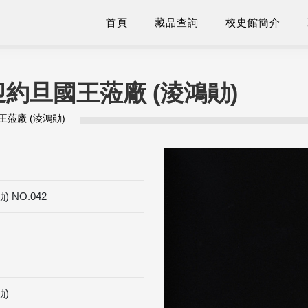
首頁
藏品查詢
校史館簡介
約旦國王蒞廠 (淩鴻勛)
蒞廠 (淩鴻勛)
NO.042
)