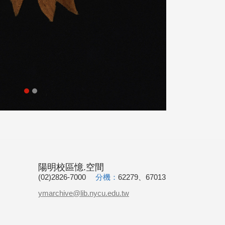
陽明校區憶.空間
(02)2826-7000
分機：
62279、67013
ymarchive@lib.nycu.edu.tw