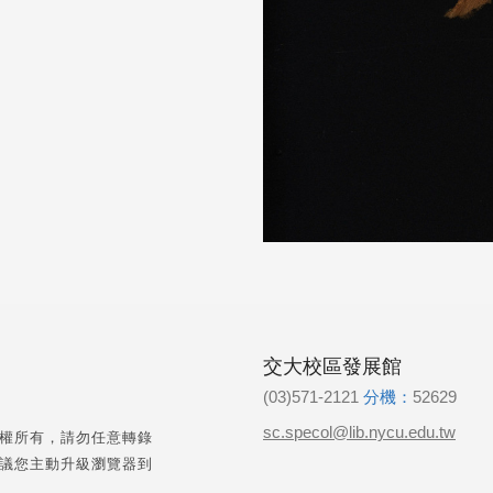
交大校區發展館
(03)571-2121
分機：
52629
sc.specol@lib.nycu.edu.tw
權所有，請勿任意轉錄
議您主動升級瀏覽器到