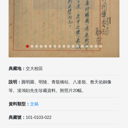
典藏地：
交大校區
說明：
圓明園、明陵、青龍橋站、八達嶺、詹天佑銅像
等。淩鴻勛先生珍藏資料。附照片20幅。
資料類型：
文稿
典藏號：
101-0103-022