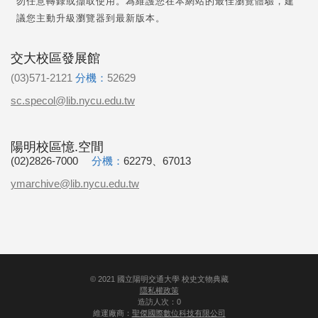
勿任意轉錄或擷取使用。為維護您在本網站的最佳瀏覽體驗，建
議您主動升級瀏覽器到最新版本。
交大校區發展館
(03)571-2121
分機：
52629
sc.specol@lib.nycu.edu.tw
陽明校區憶.空間
(02)2826-7000
分機：
62279、67013
ymarchive@lib.nycu.edu.tw
©
2021
國立陽明交通大學 校史文物典藏
隱私權政策
造訪人次：0
維運廠商：
聖傑國際數位科技有限公司