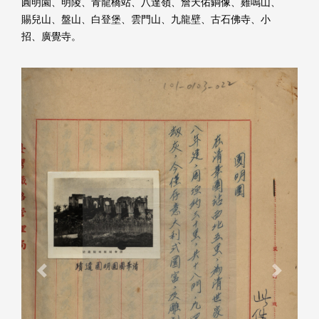
圓明園、明陵、青龍橋站、八達嶺、詹天佑銅像、雞鳴山、
賜兒山、盤山、白登堡、雲門山、九龍壁、古石佛寺、小
招、廣覺寺。
Previous
Next