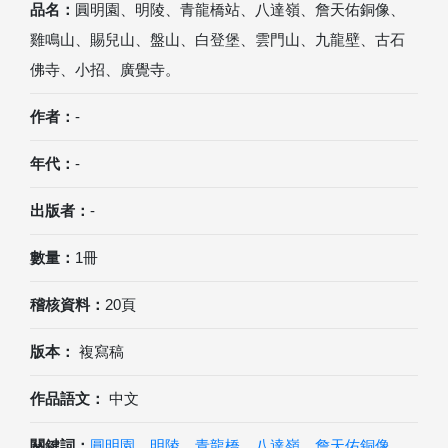
品名：
圓明園、明陵、青龍橋站、八達嶺、詹天佑銅像、
雞鳴山、賜兒山、盤山、白登堡、雲門山、九龍壁、古石
佛寺、小招、廣覺寺。
作者：
-
年代：
-
出版者：
-
數量：
1冊
稽核資料：
20頁
版本：
複寫稿
作品語文：
中文
關鍵詞：
圓明園
、
明陵
、
青龍橋
、
八達嶺
、
詹天佑銅像