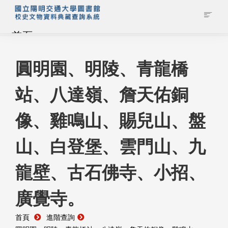
首頁
藏品查詢
圓明園、明陵、青龍橋
站、八達嶺、詹天佑銅
校史館簡介
像、雞鳴山、賜兒山、盤
藏品清單全覽
山、白登堡、雲門山、九
資料調閱申請
龍壁、古石佛寺、小招、
管理者登入
廣覺寺。
首頁
進階查詢