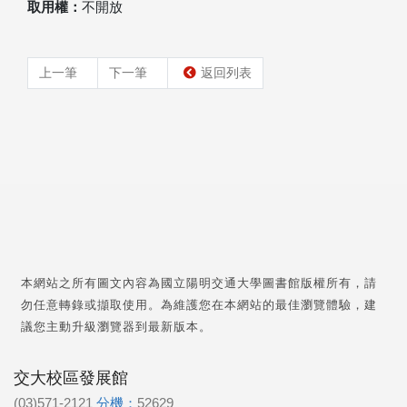
取用權：
不開放
上一筆
下一筆
返回列表
本網站之所有圖文內容為國立陽明交通大學圖書館版權所有，請
勿任意轉錄或擷取使用。為維護您在本網站的最佳瀏覽體驗，建
議您主動升級瀏覽器到最新版本。
交大校區發展館
(03)571-2121
分機：
52629