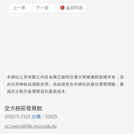
上一筆
下一筆
返回列表
本網站之所有圖文內容為國立陽明交通大學圖書館版權所有，請
勿任意轉錄或擷取使用。為維護您在本網站的最佳瀏覽體驗，建
議您主動升級瀏覽器到最新版本。
交大校區發展館
(03)571-2121
分機：
52629
sc.specol@lib.nycu.edu.tw