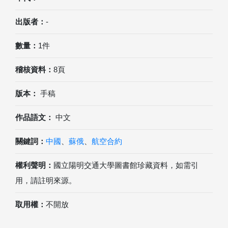
出版者：
-
數量：
1件
稽核資料：
8頁
版本：
手稿
作品語文：
中文
關鍵詞：
中國
、
蘇俄
、
航空合約
權利聲明：
國立陽明交通大學圖書館珍藏資料，如需引
用，請註明來源。
取用權：
不開放