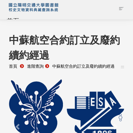
首頁
藏品查詢
中蘇航空合約訂立及廢約
續約經過
校史館簡介
首頁
進階查詢
中蘇航空合約訂立及廢約續約經過
藏品清單全覽
資料調閱申請
管理者登入
Previous
Next