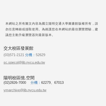
本網站之所有圖文內容為國立陽明交通大學圖書館版權所有，請
勿任意轉錄或擷取使用。為維護您在本網站的最佳瀏覽體驗，建
議您主動升級瀏覽器到最新版本。
交大校區發展館
(03)571-2121
分機：
52629
sc.specol@lib.nycu.edu.tw
陽明校區憶.空間
(02)2826-7000
分機：
62279、67013
ymarchive@lib.nycu.edu.tw