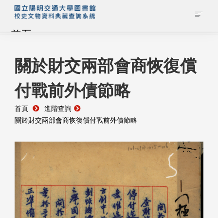
首頁
藏品查詢
關於財交兩部會商恢復償
付戰前外債節略
校史館簡介
首頁
進階查詢
藏品清單全覽
關於財交兩部會商恢復償付戰前外債節略
資料調閱申請
管理者登入