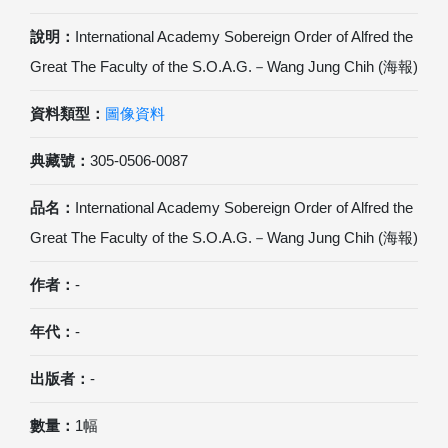
說明：
International Academy Sobereign Order of Alfred the
Great The Faculty of the S.O.A.G.－Wang Jung Chih (海報)
資料類型：
圖像資料
典藏號：
305-0506-0087
品名：
International Academy Sobereign Order of Alfred the
Great The Faculty of the S.O.A.G.－Wang Jung Chih (海報)
作者：
-
年代：
-
出版者：
-
數量：
1幅