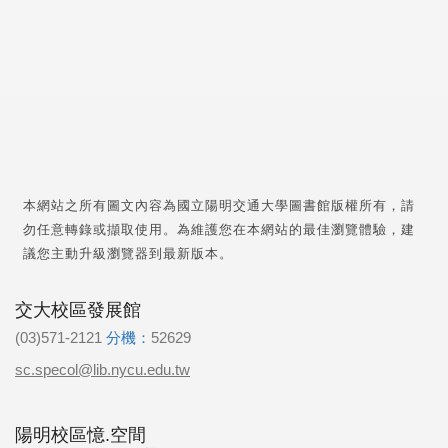
本網站之所有圖文內容為國立陽明交通大學圖書館版權所有，請
勿任意轉錄或擷取使用。為維護您在本網站的最佳瀏覽體驗，建
議您主動升級瀏覽器到最新版本。
交大校區發展館
(03)571-2121
分機：
52629
sc.specol@lib.nycu.edu.tw
陽明校區憶.空間