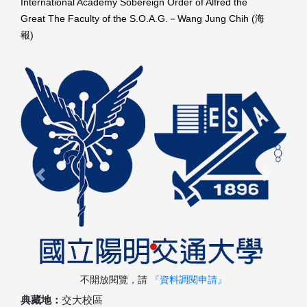
International Academy Sobereign Order of Alfred the
Great The Faculty of the S.O.A.G.－Wang Jung Chih (海
報)
Previous
Next
不開放閱覽，請
『資料調閱申請』
典藏地：
交大校區