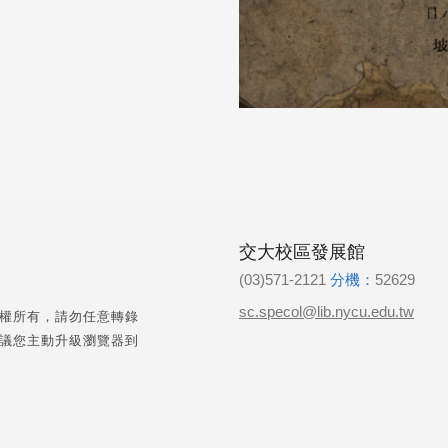
交大校區發展館
(03)571-2121
分機：
52629
sc.specol@lib.nycu.edu.tw
權所有，請勿任意轉錄
議您主動升級瀏覽器到