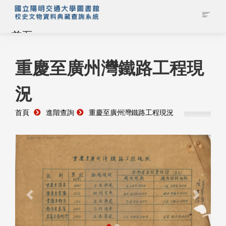
首頁
藏品查詢
重慶至廣州灣鐵路工程現
況
校史館簡介
首頁
進階查詢
重慶至廣州灣鐵路工程現況
藏品清單全覽
資料調閱申請
管理者登入
Previous
Next