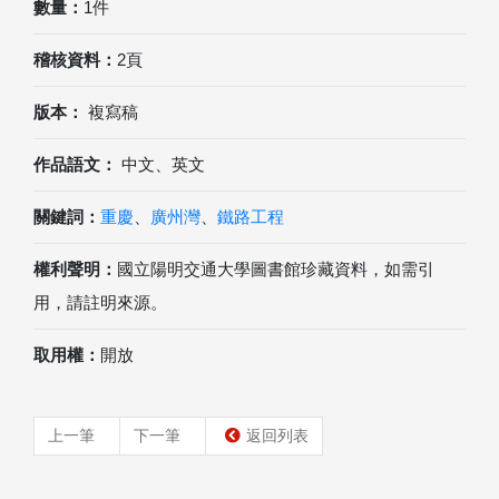
數量：
1件
稽核資料：
2頁
版本：
複寫稿
作品語文：
中文、英文
關鍵詞：
重慶
、
廣州灣
、
鐵路工程
權利聲明：
國立陽明交通大學圖書館珍藏資料，如需引
用，請註明來源。
取用權：
開放
上一筆
下一筆
返回列表