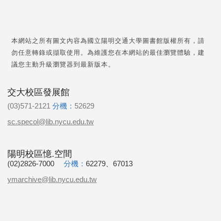
本網站之所有圖文內容為國立陽明交通大學圖書館版權所有，請
勿任意轉錄或擷取使用。為維護您在本網站的最佳瀏覽體驗，建
議您主動升級瀏覽器到最新版本。
交大校區發展館
(03)571-2121
分機：
52629
sc.specol@lib.nycu.edu.tw
陽明校區憶.空間
(02)2826-7000
分機：
62279、67013
ymarchive@lib.nycu.edu.tw