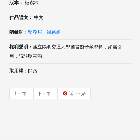
版本：
複寫稿
作品語文：
中文
關鍵詞：
墾務局
、
鐵路組
權利聲明：
國立陽明交通大學圖書館珍藏資料，如需引
用，請註明來源。
取用權：
開放
上一筆
下一筆
返回列表