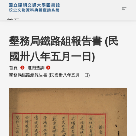
首頁
藏品查詢
墾務局鐵路組報告書 (民
國卅八年五月一日)
校史館簡介
首頁
進階查詢
藏品清單全覽
墾務局鐵路組報告書 (民國卅八年五月一日)
資料調閱申請
管理者登入