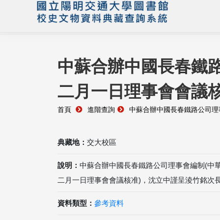
中蘇合辦中國長春鐵
二月一日理事會會議核
首頁
進階查詢
中蘇合辦中國長春鐵路公司理
典藏地：
交大校區
說明：
中蘇合辦中國長春鐵路公司理事會編制(中
二月一日理事會會議核准)，沈立中謹呈淩竹銘次
資料類型：
參考資料