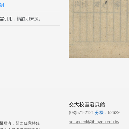
制
需引用，請註明來源。
交大校區發展館
(03)571-2121
分機：
52629
sc.specol@lib.nycu.edu.tw
權所有，請勿任意轉錄