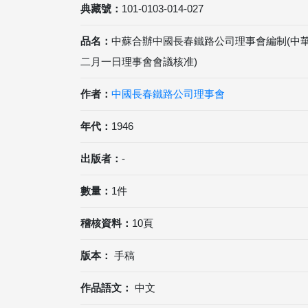
典藏號：
101-0103-014-027
品名：
中蘇合辦中國長春鐵路公司理事會編制(中
二月一日理事會會議核准)
作者：
中國長春鐵路公司理事會
年代：
1946
出版者：
-
數量：
1件
稽核資料：
10頁
版本：
手稿
作品語文：
中文