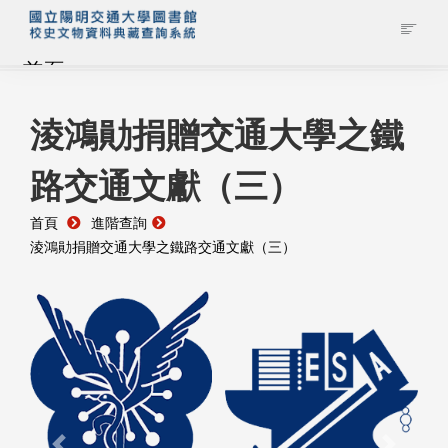
首頁
藏品查詢
淩鴻勛捐贈交通大學之鐵
路交通文獻（三）
校史館簡介
首頁
進階查詢
藏品清單全覽
淩鴻勛捐贈交通大學之鐵路交通文獻（三）
資料調閱申請
管理者登入