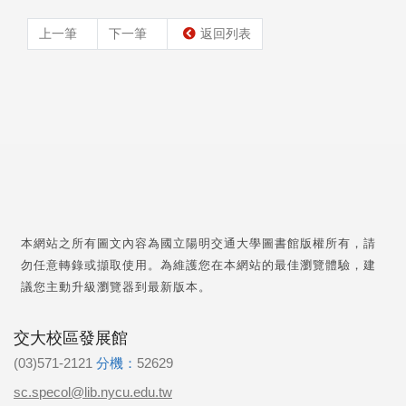
上一筆
下一筆
返回列表
本網站之所有圖文內容為國立陽明交通大學圖書館版權所有，請
勿任意轉錄或擷取使用。為維護您在本網站的最佳瀏覽體驗，建
議您主動升級瀏覽器到最新版本。
交大校區發展館
(03)571-2121
分機：
52629
sc.specol@lib.nycu.edu.tw