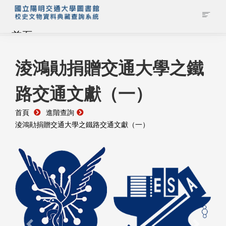
首頁
藏品查詢
淩鴻勛捐贈交通大學之鐵
路交通文獻（一）
校史館簡介
首頁
進階查詢
藏品清單全覽
淩鴻勛捐贈交通大學之鐵路交通文獻（一）
資料調閱申請
管理者登入