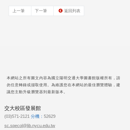
上一筆
下一筆
返回列表
本網站之所有圖文內容為國立陽明交通大學圖書館版權所有，請
勿任意轉錄或擷取使用。為維護您在本網站的最佳瀏覽體驗，建
議您主動升級瀏覽器到最新版本。
交大校區發展館
(03)571-2121
分機：
52629
sc.specol@lib.nycu.edu.tw