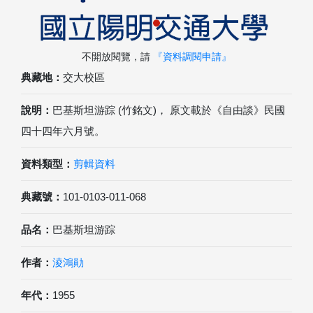
不開放閱覽，請
『資料調閱申請』
典藏地：
交大校區
說明：
巴基斯坦游踪 (竹銘文)， 原文載於《自由談》民國
四十四年六月號。
資料類型：
剪輯資料
典藏號：
101-0103-011-068
品名：
巴基斯坦游踪
作者：
淩鴻勛
年代：
1955