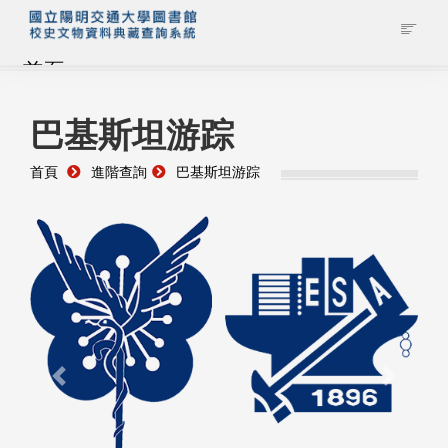
首頁
藏品查詢
巴基斯坦游踪
首頁
進階查詢
巴基斯坦游踪
校史館簡介
藏品清單全覽
資料調閱申請
管理者登入
Previous
Next