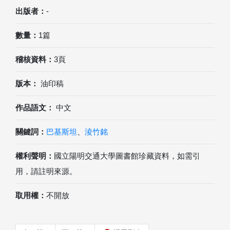
出版者：
-
數量：
1篇
稽核資料：
3頁
版本：
油印稿
作品語文：
中文
關鍵詞：
巴基斯坦
、
淩竹銘
權利聲明：
國立陽明交通大學圖書館珍藏資料，如需引
用，請註明來源。
取用權：
不開放