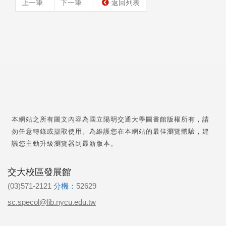
上一筆
下一筆
返回列表
本網站之所有圖文內容為國立陽明交通大學圖書館版權所有，請
勿任意轉錄或擷取使用。為維護您在本網站的最佳瀏覽體驗，建
議您主動升級瀏覽器到最新版本。
交大校區發展館
(03)571-2121
分機：
52629
sc.specol@lib.nycu.edu.tw