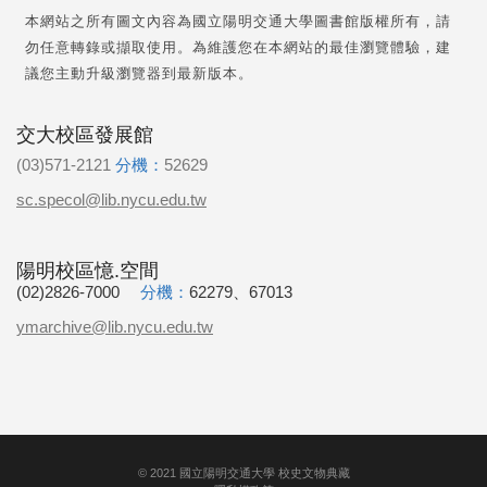
本網站之所有圖文內容為國立陽明交通大學圖書館版權所有，請
勿任意轉錄或擷取使用。為維護您在本網站的最佳瀏覽體驗，建
議您主動升級瀏覽器到最新版本。
交大校區發展館
(03)571-2121
分機：
52629
sc.specol@lib.nycu.edu.tw
陽明校區憶.空間
(02)2826-7000
分機：
62279、67013
ymarchive@lib.nycu.edu.tw
©
2021
國立陽明交通大學 校史文物典藏