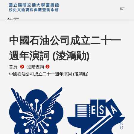
首頁
藏品查詢
中國石油公司成立二十一
週年演詞 (淩鴻勛)
校史館簡介
首頁
進階查詢
藏品清單全覽
中國石油公司成立二十一週年演詞 (淩鴻勛)
資料調閱申請
管理者登入