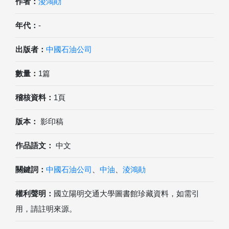
作者：
淩鴻勛
年代：
-
出版者：
中國石油公司
數量：
1篇
稽核資料：
1頁
版本：
影印稿
作品語文：
中文
關鍵詞：
中國石油公司
、
中油
、
淩鴻勛
權利聲明：
國立陽明交通大學圖書館珍藏資料，如需引
用，請註明來源。