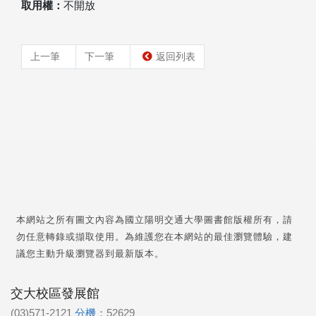
取用權：
不開放
上一筆
下一筆
返回列表
本網站之所有圖文內容為國立陽明交通大學圖書館版權所有，請
勿任意轉錄或擷取使用。為維護您在本網站的最佳瀏覽體驗，建
議您主動升級瀏覽器到最新版本。
交大校區發展館
(03)571-2121
分機：
52629