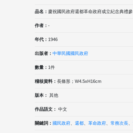
品名：
慶祝國民政府還都革命政府成立紀念典禮參加
作者：
-
年代：
1946
出版者：
中華民國國民政府
數量：
1件
稽核資料：
長條形；W4.5xH16cm
版本：
其他
作品語文：
中文
關鍵詞：
國民政府
、
還都
、
革命政府
、
常務次長
、