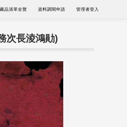
藏品清單全覽
資料調閱申請
管理者登入
務次長淩鴻勛)