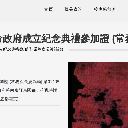
首頁
藏品查詢
校史館簡介
政府成立紀念典禮參加證 (常
紀念典禮參加證 (常務次長淩鴻勛)
(常務次長淩鴻勛) 第01408
政府將南京訂為國都，抗戰時期
還都南京)。