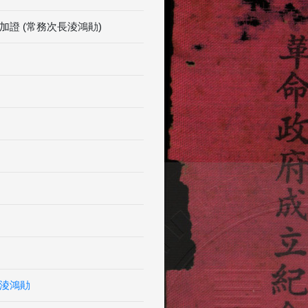
證 (常務次長淩鴻勛)
淩鴻勛