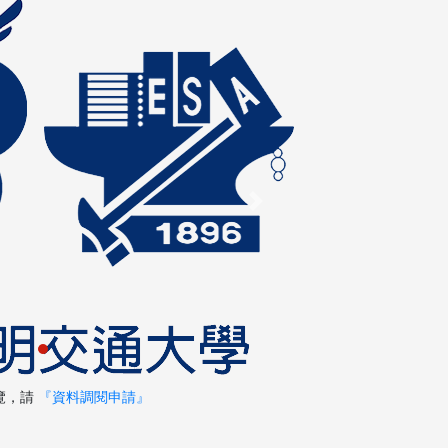
Next
覽，請
『資料調閱申請』