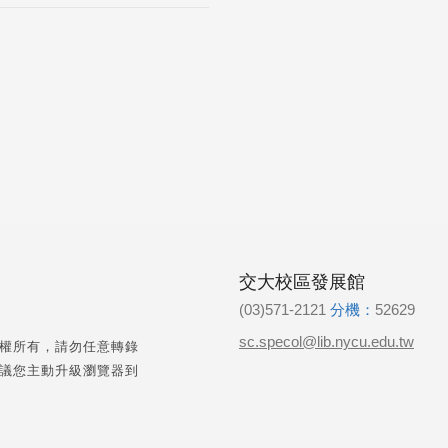
交大校區發展館
(03)571-2121
分機：
52629
sc.specol@lib.nycu.edu.tw
權所有，請勿任意轉錄
議您主動升級瀏覽器到