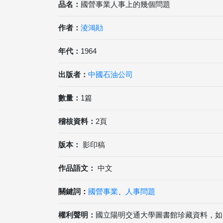
品名：
國營事業人事上的幾個問題
作者：
淩鴻勛
年代：
1964
出版者：
中國石油公司
數量：
1篇
稽核資料：
2頁
版本：
影印稿
作品語文：
中文
關鍵詞：
國營事業
、
人事問題
權利聲明：
國立陽明交通大學圖書館珍藏資料，如