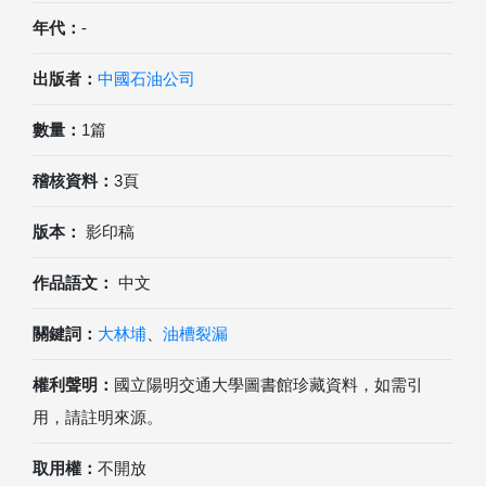
年代：
-
出版者：
中國石油公司
數量：
1篇
稽核資料：
3頁
版本：
影印稿
作品語文：
中文
關鍵詞：
大林埔
、
油槽裂漏
權利聲明：
國立陽明交通大學圖書館珍藏資料，如需引
用，請註明來源。
取用權：
不開放