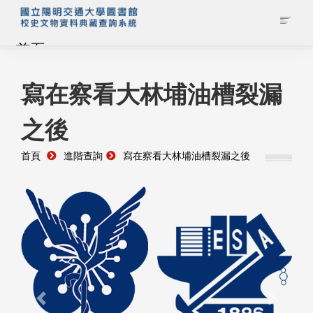
首頁
藏品查詢
寫在察看大林埔油槽裂漏
之後
校史館簡介
首頁
進階查詢
寫在察看大林埔油槽裂漏之後
藏品清單全覽
資料調閱申請
管理者登入
Previous
Next