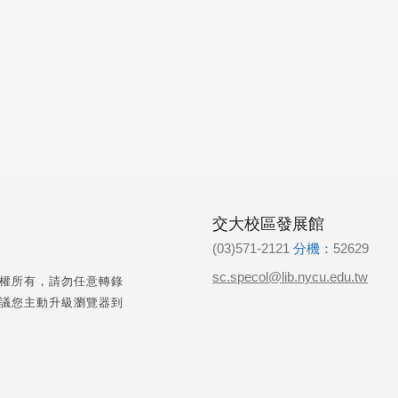
交大校區發展館
(03)571-2121
分機：
52629
sc.specol@lib.nycu.edu.tw
權所有，請勿任意轉錄
議您主動升級瀏覽器到