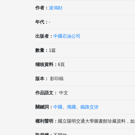
作者：
淩鴻勛
年代：
-
出版者：
中國石油公司
數量：
1篇
稽核資料：
6頁
版本：
影印稿
作品語文：
中文
關鍵詞：
中國
、
俄國
、
鐵路交涉
權利聲明：
國立陽明交通大學圖書館珍藏資料，如