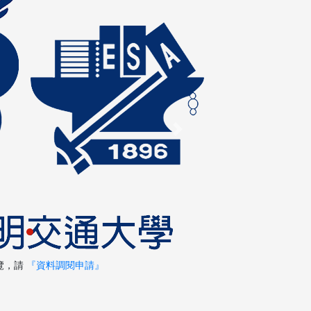
Next
覽，請
『資料調閱申請』