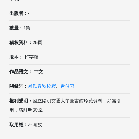
出版者：
-
數量：
1篇
稽核資料：
25頁
版本：
打字稿
作品語文：
中文
關鍵詞：
呂氏春秋校釋
、
尹仲容
權利聲明：
國立陽明交通大學圖書館珍藏資料，如需引
用，請註明來源。
取用權：
不開放