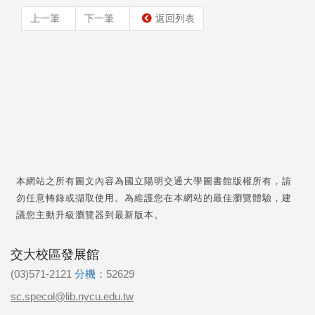
上一筆
下一筆
返回列表
本網站之所有圖文內容為國立陽明交通大學圖書館版權所有，請
勿任意轉錄或擷取使用。為維護您在本網站的最佳瀏覽體驗，建
議您主動升級瀏覽器到最新版本。
交大校區發展館
(03)571-2121
分機：
52629
sc.specol@lib.nycu.edu.tw