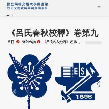
首頁
藏品查詢
《呂氏春秋校釋》卷第九
首頁
進階查詢
《呂氏春秋校釋》卷第九
校史館簡介
藏品清單全覽
資料調閱申請
管理者登入
Previous
Next