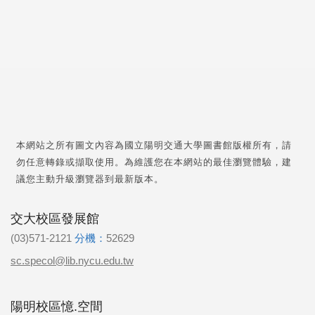
本網站之所有圖文內容為國立陽明交通大學圖書館版權所有，請
勿任意轉錄或擷取使用。為維護您在本網站的最佳瀏覽體驗，建
議您主動升級瀏覽器到最新版本。
交大校區發展館
(03)571-2121
分機：
52629
sc.specol@lib.nycu.edu.tw
陽明校區憶.空間