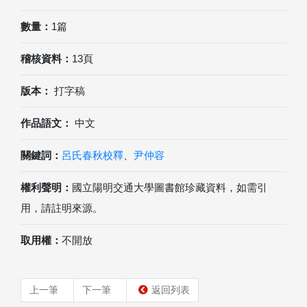
數量：
1篇
稽核資料：
13頁
版本：
打字稿
作品語文：
中文
關鍵詞：
呂氏春秋校釋
、
尹仲容
權利聲明：
國立陽明交通大學圖書館珍藏資料，如需引
用，請註明來源。
取用權：
不開放
上一筆
下一筆
返回列表