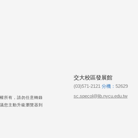
交大校區發展館
(03)571-2121
分機：
52629
sc.specol@lib.nycu.edu.tw
權所有，請勿任意轉錄
議您主動升級瀏覽器到