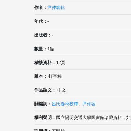
作者：
尹仲容輯
年代：
-
出版者：
-
數量：
1篇
稽核資料：
12頁
版本：
打字稿
作品語文：
中文
關鍵詞：
呂氏春秋校釋
、
尹仲容
權利聲明：
國立陽明交通大學圖書館珍藏資料，如