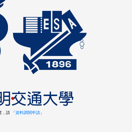
Next
覽，請
『資料調閱申請』