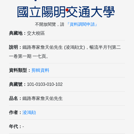
不開放閱覽，請
『資料調閱申請』
典藏地：
交大校區
說明：
鐵路專家詹天佑先生 (淩鴻勛文)，暢流半月刊第二
一卷第一期 一七頁。
資料類型：
剪輯資料
典藏號：
101-0103-010-102
品名：
鐵路專家詹天佑先生
作者：
淩鴻勛
年代：
-