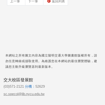
上一筆
下一筆
返回列表
本網站之所有圖文內容為國立陽明交通大學圖書館版權所有，請
勿任意轉錄或擷取使用。為維護您在本網站的最佳瀏覽體驗，建
議您主動升級瀏覽器到最新版本。
交大校區發展館
(03)571-2121
分機：
52629
sc.specol@lib.nycu.edu.tw