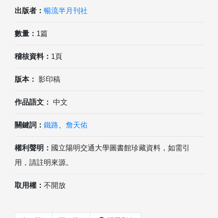
出版者：
暢流半月刊社
數量：
1篇
稽核資料：
1頁
版本：
影印稿
作品語文：
中文
關鍵詞：
鐵路
、
詹天佑
權利聲明：
國立陽明交通大學圖書館珍藏資料，如需引
用，請註明來源。
取用權：
不開放