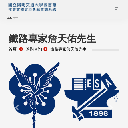
首頁
藏品查詢
鐵路專家詹天佑先生
首頁
進階查詢
鐵路專家詹天佑先生
校史館簡介
藏品清單全覽
資料調閱申請
管理者登入
Previous
Next