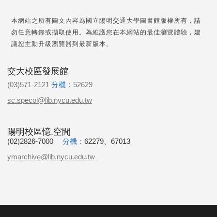
本網站之所有圖文內容為國立陽明交通大學圖書館版權所有，請
勿任意轉錄或擷取使用。為維護您在本網站的最佳瀏覽體驗，建
議您主動升級瀏覽器到最新版本。
交大校區發展館
(03)571-2121
分機：
52629
sc.specol@lib.nycu.edu.tw
陽明校區憶.空間
(02)2826-7000
分機：
62279、67013
ymarchive@lib.nycu.edu.tw