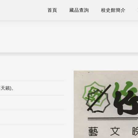
首頁
藏品查詢
校史館簡介
享天籟)。