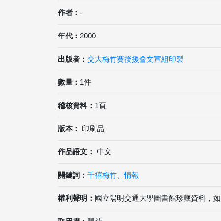
作者：
-
年代：
2000
出版者：
交大梅竹賽後援會文宣組印製
數量：
1件
稽核資料：
1頁
版本：
印刷品
作品語文：
中文
關鍵詞：
千禧梅竹
、
情報
權利聲明：
國立陽明交通大學圖書館珍藏資料，如