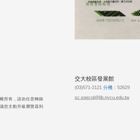
交大校區發展館
(03)571-2121
分機：
52629
sc.specol@lib.nycu.edu.tw
權所有，請勿任意轉錄
議您主動升級瀏覽器到