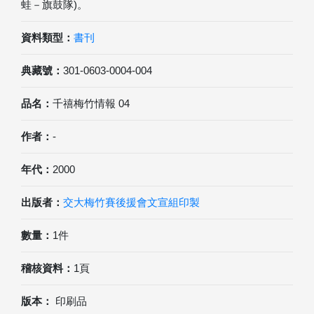
蛙－旗鼓隊)。
資料類型：
書刊
典藏號：
301-0603-0004-004
品名：
千禧梅竹情報 04
作者：
-
年代：
2000
出版者：
交大梅竹賽後援會文宣組印製
數量：
1件
稽核資料：
1頁
版本：
印刷品