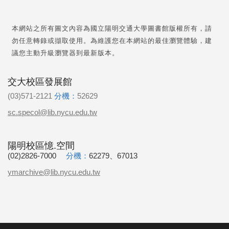
本網站之所有圖文內容為國立陽明交通大學圖書館版權所有，請
勿任意轉錄或擷取使用。為維護您在本網站的最佳瀏覽體驗，建
議您主動升級瀏覽器到最新版本。
交大校區發展館
(03)571-2121
分機：
52629
sc.specol@lib.nycu.edu.tw
陽明校區憶.空間
(02)2826-7000
分機：
62279、67013
ymarchive@lib.nycu.edu.tw