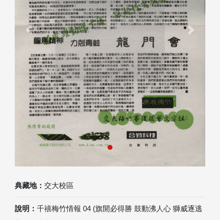
Previous
Next
典藏地：
交大校區
說明：
千禧梅竹情報 04 (旗開必得勝 鼓動沸人心 獅威逐逃