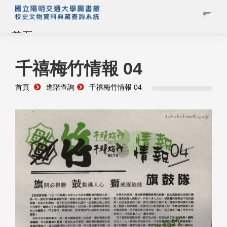
首頁
藏品查詢
千禧梅竹情報 04
首頁
進階查詢
千禧梅竹情報 04
校史館簡介
藏品清單全覽
資料調閱申請
管理者登入