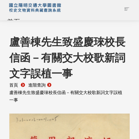
首頁
藏品查詢
盧善棟先生致盛慶琜校長
信函－有關交大校歌新詞
校史館簡介
文字誤植一事
藏品清單全覽
首頁
進階查詢
資料調閱申請
盧善棟先生致盛慶琜校長信函－有關交大校歌新詞文字誤植
一事
管理者登入