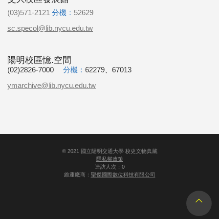
(03)571-2121
分機：
52629
sc.specol@lib.nycu.edu.tw
陽明校區憶.空間
(02)2826-7000
分機：
62279、67013
ymarchive@lib.nycu.edu.tw
©
2021
國立陽明交通大學 校史文物典藏
隱私權政策
造訪人次：0
維運廠商：
聖傑國際數位科技有限公司