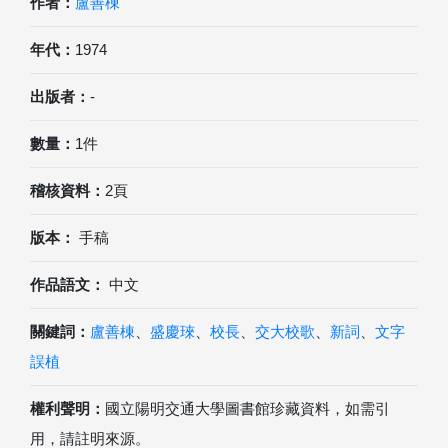
作者：
盧善棟
年代：
1974
出版者：
-
數量：
1件
稽核資料：
2頁
版本：
手稿
作品語文：
中文
關鍵詞：
盧善棟
、
盛慶琜
、
校長
、
交大校歌
、
新詞
、
文字
誤植
權利聲明：
國立陽明交通大學圖書館珍藏資料，如需引
用，請註明來源。