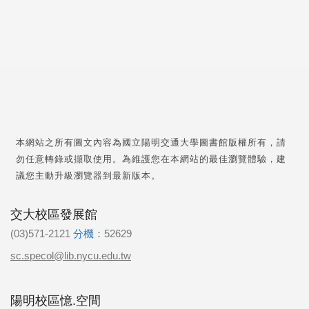
本網站之所有圖文內容為國立陽明交通大學圖書館版權所有，請
勿任意轉錄或擷取使用。為維護您在本網站的最佳瀏覽體驗，建
議您主動升級瀏覽器到最新版本。
交大校區發展館
(03)571-2121
分機：
52629
sc.specol@lib.nycu.edu.tw
陽明校區憶.空間