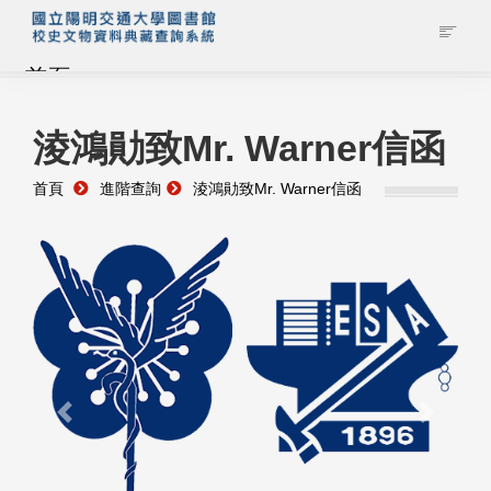
首頁
藏品查詢
淩鴻勛致Mr. Warner信函
首頁
進階查詢
淩鴻勛致Mr. Warner信函
校史館簡介
藏品清單全覽
資料調閱申請
管理者登入
Previous
Next