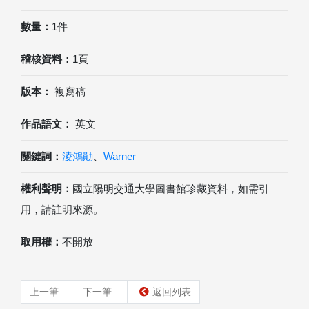
數量：
1件
稽核資料：
1頁
版本：
複寫稿
作品語文：
英文
關鍵詞：
淩鴻勛
、
Warner
權利聲明：
國立陽明交通大學圖書館珍藏資料，如需引
用，請註明來源。
取用權：
不開放
上一筆
下一筆
返回列表