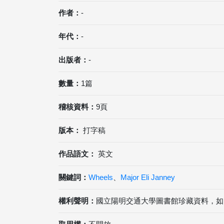
作者：
-
年代：
-
出版者：
-
數量：
1篇
稽核資料：
9頁
版本：
打字稿
作品語文：
英文
關鍵詞：
Wheels
、
Major Eli Janney
權利聲明：
國立陽明交通大學圖書館珍藏資料，如