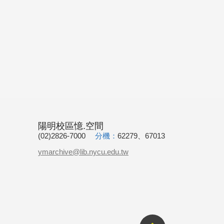
陽明校區憶.空間
(02)2826-7000
分機：
62279、67013
ymarchive@lib.nycu.edu.tw