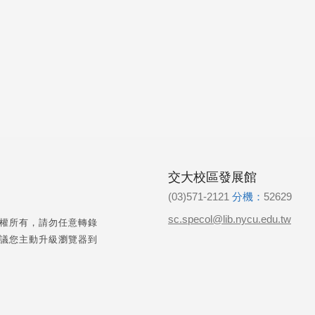
交大校區發展館
(03)571-2121
分機：
52629
sc.specol@lib.nycu.edu.tw
權所有，請勿任意轉錄
議您主動升級瀏覽器到