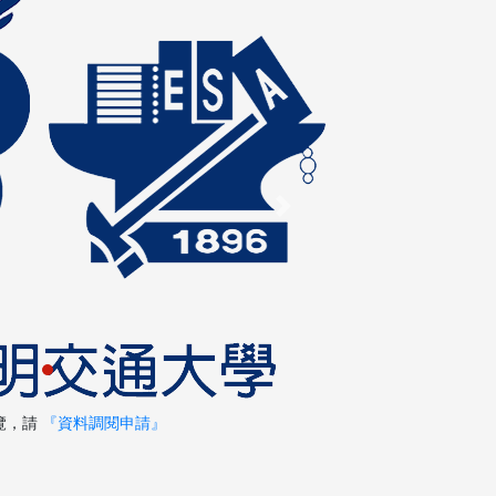
Next
覽，請
『資料調閱申請』