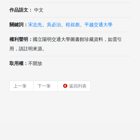
作品語文：
中文
關鍵詞：
宋志先
、
吳必治
、
程叔彪
、
平越交通大學
權利聲明：
國立陽明交通大學圖書館珍藏資料，如需引
用，請註明來源。
取用權：
不開放
上一筆
下一筆
返回列表