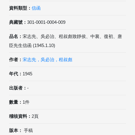
資料類型：
信函
典藏號：
301-0001-0004-009
品名：
宋志先、吳必治、程叔彪致靜侯、中襄、復初、唐
臣先生信函 (1945.1.10)
作者：
宋志先，吳必治，程叔彪
年代：
1945
出版者：
-
數量：
1件
稽核資料：
2頁
版本：
手稿