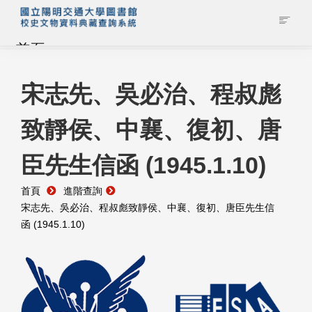
首頁
藏品查詢
宋志先、吳必治、程叔彪
致靜侯、中襄、復初、唐
校史館簡介
臣先生信函 (1945.1.10)
藏品清單全覽
首頁
進階查詢
資料調閱申請
宋志先、吳必治、程叔彪致靜侯、中襄、復初、唐臣先生信
函 (1945.1.10)
管理者登入