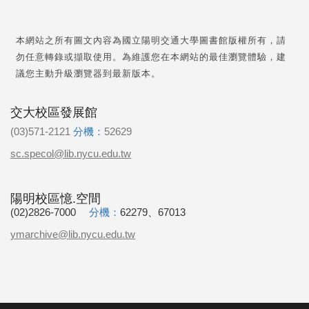
本網站之所有圖文內容為國立陽明交通大學圖書館版權所有，請
勿任意轉錄或擷取使用。為維護您在本網站的最佳瀏覽體驗，建
議您主動升級瀏覽器到最新版本。
交大校區發展館
(03)571-2121
分機：
52629
sc.specol@lib.nycu.edu.tw
陽明校區憶.空間
(02)2826-7000
分機：
62279、67013
ymarchive@lib.nycu.edu.tw