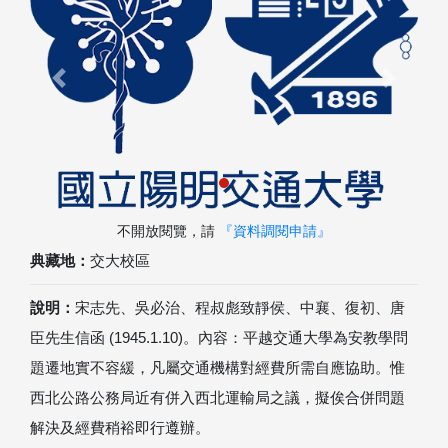
Previous
Next
不開放閱覽，請
『資料調閱申請』
典藏地：
交大校區
說明：
宋志先、吳必治、程叔彪致靜侯、中襄、復初、唐
臣先生信函 (1945.1.10)。內容：平越交通大學為安教學問
題遷地實不容緩，凡屬交通機構對經費所需自應協助。惟
西北公路公務局近有併入西北運輸局之議，擬俟合併問題
解決及經費稍裕即行遵辦。