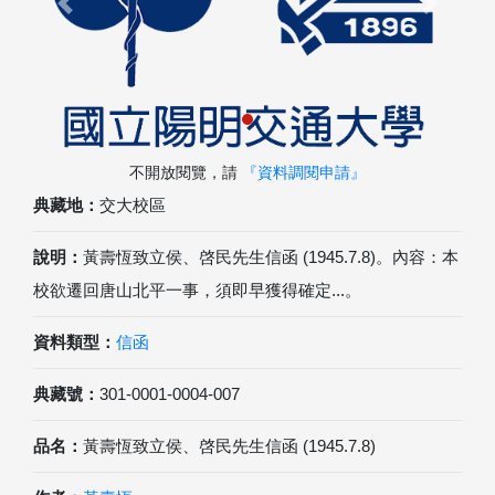
Previous
Next
不開放閱覽，請
『資料調閱申請』
典藏地：
交大校區
說明：
黃壽恆致立侯、啓民先生信函 (1945.7.8)。內容：本
校欲遷回唐山北平一事，須即早獲得確定...。
資料類型：
信函
典藏號：
301-0001-0004-007
品名：
黃壽恆致立侯、啓民先生信函 (1945.7.8)