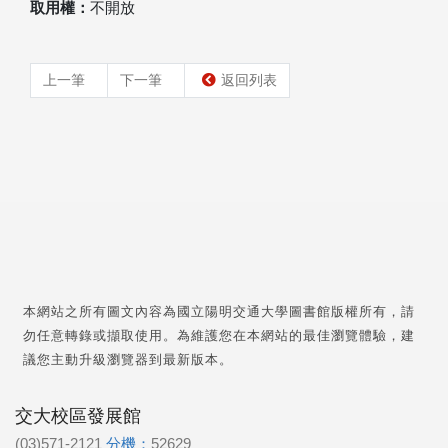
取用權：
不開放
上一筆
下一筆
返回列表
本網站之所有圖文內容為國立陽明交通大學圖書館版權所有，請
勿任意轉錄或擷取使用。為維護您在本網站的最佳瀏覽體驗，建
議您主動升級瀏覽器到最新版本。
交大校區發展館
(03)571-2121
分機：
52629