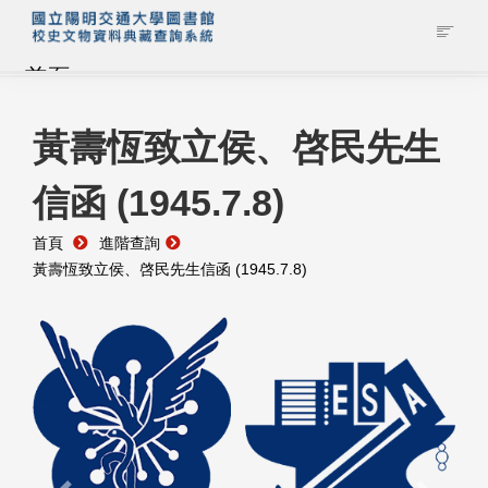
首頁
藏品查詢
黃壽恆致立侯、啓民先生
信函 (1945.7.8)
校史館簡介
首頁
進階查詢
藏品清單全覽
黃壽恆致立侯、啓民先生信函 (1945.7.8)
資料調閱申請
管理者登入