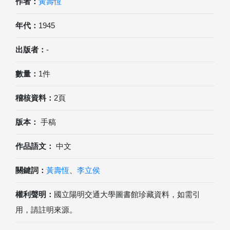
作者：
黃壽恆
年代：
1945
出版者：
-
數量：
1件
稽核資料：
2頁
版本：
手稿
作品語文：
中文
關鍵詞：
黃壽恆
、
李立侯
權利聲明：
國立陽明交通大學圖書館珍藏資料，如需引
用，請註明來源。