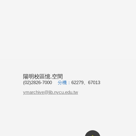
陽明校區憶.空間
(02)2826-7000
分機：
62279、67013
ymarchive@lib.nycu.edu.tw