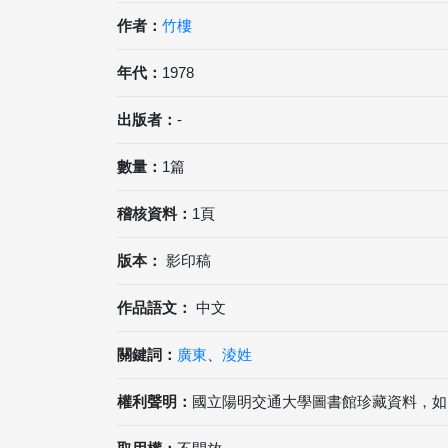
作者：
竹樓
年代：
1978
出版者：
-
數量：
1篇
稽核資料：
1頁
版本：
影印稿
作品語文：
中文
關鍵詞：
廣東
、
淩姓
權利聲明：
國立陽明交通大學圖書館珍藏資料，如