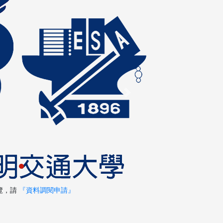
Next
覽，請
『資料調閱申請』