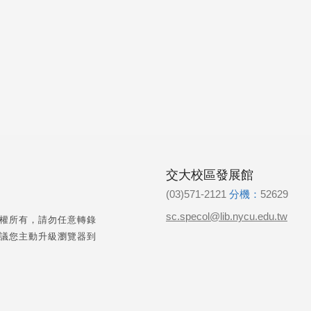
交大校區發展館
(03)571-2121
分機：
52629
sc.specol@lib.nycu.edu.tw
權所有，請勿任意轉錄
議您主動升級瀏覽器到