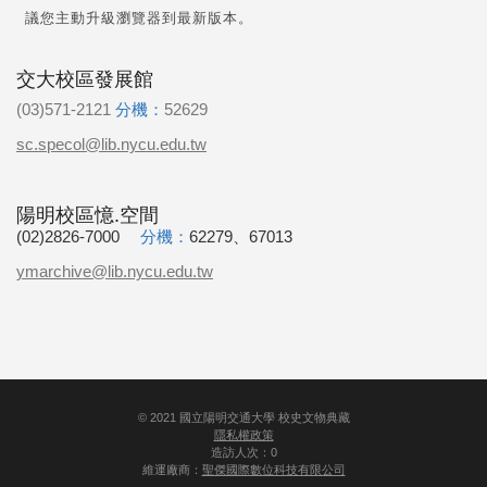
議您主動升級瀏覽器到最新版本。
交大校區發展館
(03)571-2121
分機：
52629
sc.specol@lib.nycu.edu.tw
陽明校區憶.空間
(02)2826-7000
分機：
62279、67013
ymarchive@lib.nycu.edu.tw
©
2021
國立陽明交通大學 校史文物典藏
隱私權政策
造訪人次：0
維運廠商：
聖傑國際數位科技有限公司