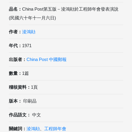
品名：
China Post第五版－淩鴻勛於工程師年會發表演說
(民國六十年十一月六日)
作者：
淩鴻勛
年代：
1971
出版者：
China Post 中國郵報
數量：
1篇
稽核資料：
1頁
版本：
印刷品
作品語文：
中文
關鍵詞：
淩鴻勛
、
工程師年會