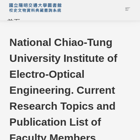
首頁
藏品查詢
National Chiao-Tung
University Institute of
校史館簡介
Electro-Optical
藏品清單全覽
Engineering. Current
資料調閱申請
Research Topics and
管理者登入
Publication List of
Faculty Members