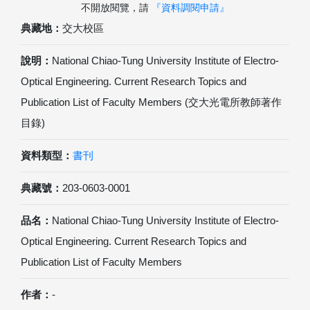
不開放閱覽，請
『資料調閱申請』
典藏地：
交大校區
說明：
National Chiao-Tung University Institute of Electro-
Optical Engineering. Current Research Topics and
Publication List of Faculty Members (交大光電所教師著作
目錄)
資料類型：
書刊
典藏號：
203-0603-0001
品名：
National Chiao-Tung University Institute of Electro-
Optical Engineering. Current Research Topics and
Publication List of Faculty Members
作者：
-