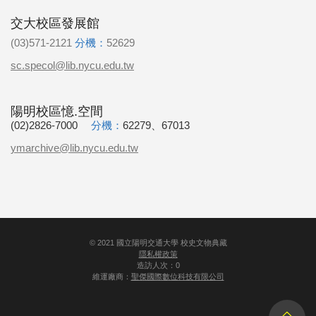
交大校區發展館
(03)571-2121
分機：
52629
sc.specol@lib.nycu.edu.tw
陽明校區憶.空間
(02)2826-7000
分機：
62279、67013
ymarchive@lib.nycu.edu.tw
©
2021
國立陽明交通大學 校史文物典藏
隱私權政策
造訪人次：0
維運廠商：
聖傑國際數位科技有限公司