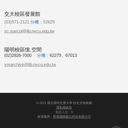
交大校區發展館
(03)571-2121
分機：
52629
sc.specol@lib.nycu.edu.tw
陽明校區憶.空間
(02)2826-7000
分機：
62279、67013
ymarchive@lib.nycu.edu.tw
©
2021
國立陽明交通大學 校史文物典藏
隱私權政策
造訪人次：0
維運廠商：
聖傑國際數位科技有限公司