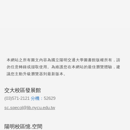
本網站之所有圖文內容為國立陽明交通大學圖書館版權所有，請
勿任意轉錄或擷取使用。為維護您在本網站的最佳瀏覽體驗，建
議您主動升級瀏覽器到最新版本。
交大校區發展館
(03)571-2121
分機：
52629
sc.specol@lib.nycu.edu.tw
陽明校區憶.空間