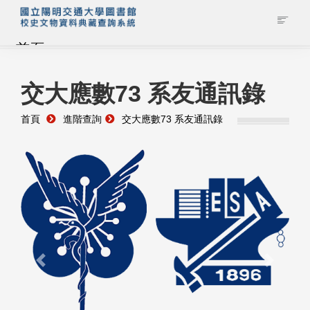
首頁
藏品查詢
交大應數73 系友通訊錄
首頁
進階查詢
交大應數73 系友通訊錄
校史館簡介
藏品清單全覽
資料調閱申請
管理者登入
Previous
Next