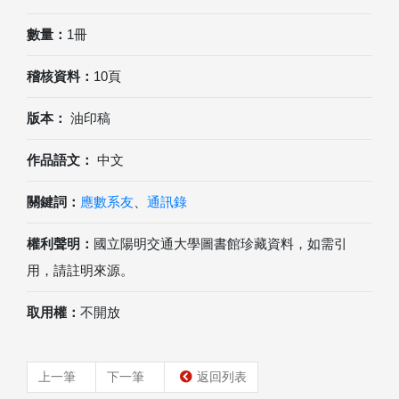
數量：
1冊
稽核資料：
10頁
版本：
油印稿
作品語文：
中文
關鍵詞：
應數系友
、
通訊錄
權利聲明：
國立陽明交通大學圖書館珍藏資料，如需引
用，請註明來源。
取用權：
不開放
上一筆
下一筆
返回列表