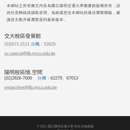
本網站之所有圖文內容為國立陽明交通大學圖書館版權所有，請
勿任意轉錄或擷取使用。為維護您在本網站的最佳瀏覽體驗，建
議您主動升級瀏覽器到最新版本。
交大校區發展館
(03)571-2121
分機：
52629
sc.specol@lib.nycu.edu.tw
陽明校區憶.空間
(02)2826-7000
分機：
62279、67013
ymarchive@lib.nycu.edu.tw
©
2021
國立陽明交通大學 校史文物典藏