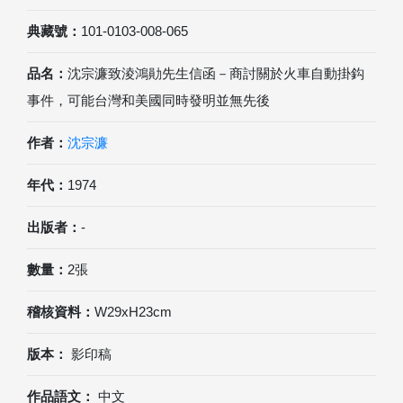
典藏號：
101-0103-008-065
品名：
沈宗濂致淩鴻勛先生信函－商討關於火車自動掛鈎
事件，可能台灣和美國同時發明並無先後
作者：
沈宗濂
年代：
1974
出版者：
-
數量：
2張
稽核資料：
W29xH23cm
版本：
影印稿
作品語文：
中文