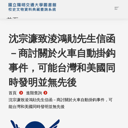
首頁
藏品查詢
沈宗濂致淩鴻勛先生信函
－商討關於火車自動掛鈎
校史館簡介
事件，可能台灣和美國同
藏品清單全覽
時發明並無先後
資料調閱申請
首頁
進階查詢
管理者登入
沈宗濂致淩鴻勛先生信函－商討關於火車自動掛鈎事件，可
能台灣和美國同時發明並無先後