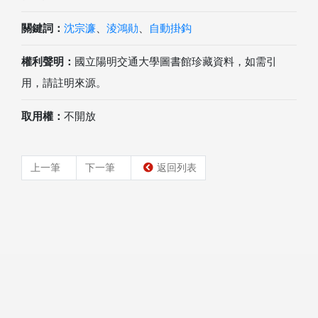
關鍵詞：
沈宗濂
、
淩鴻勛
、
自動掛鈎
權利聲明：
國立陽明交通大學圖書館珍藏資料，如需引
用，請註明來源。
取用權：
不開放
上一筆
下一筆
返回列表