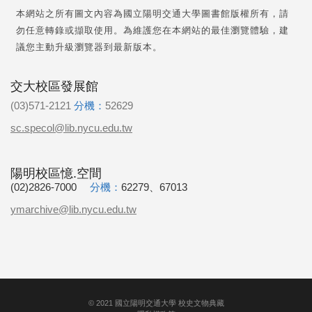
本網站之所有圖文內容為國立陽明交通大學圖書館版權所有，請
勿任意轉錄或擷取使用。為維護您在本網站的最佳瀏覽體驗，建
議您主動升級瀏覽器到最新版本。
交大校區發展館
(03)571-2121
分機：
52629
sc.specol@lib.nycu.edu.tw
陽明校區憶.空間
(02)2826-7000
分機：
62279、67013
ymarchive@lib.nycu.edu.tw
©
2021
國立陽明交通大學 校史文物典藏