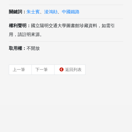
關鍵詞：
朱士賓
、
淩鴻勛
、
中國鐵路
權利聲明：
國立陽明交通大學圖書館珍藏資料，如需引
用，請註明來源。
取用權：
不開放
上一筆
下一筆
返回列表