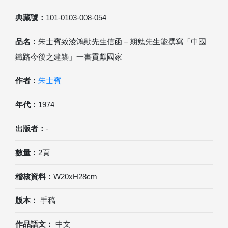
典藏號：
101-0103-008-054
品名：
朱士賓致淩鴻勛先生信函－期勉先生能撰寫「中國
鐵路今後之建築」一書貢獻國家
作者：
朱士賓
年代：
1974
出版者：
-
數量：
2頁
稽核資料：
W20xH28cm
版本：
手稿
作品語文：
中文