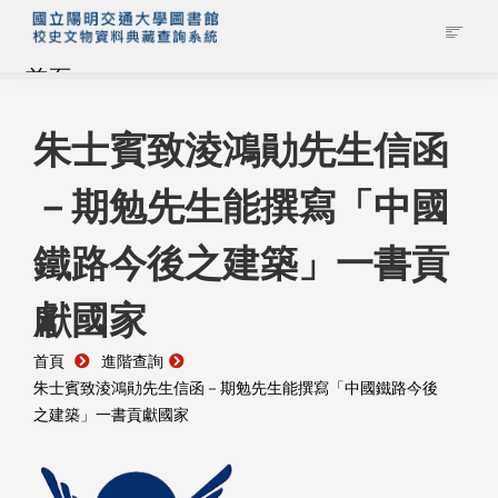
首頁
藏品查詢
朱士賓致淩鴻勛先生信函
－期勉先生能撰寫「中國
校史館簡介
鐵路今後之建築」一書貢
藏品清單全覽
獻國家
資料調閱申請
首頁
進階查詢
管理者登入
朱士賓致淩鴻勛先生信函－期勉先生能撰寫「中國鐵路今後
之建築」一書貢獻國家