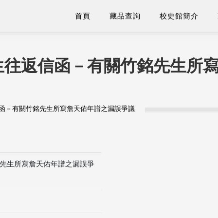
首頁
藏品查詢
校史館簡介
生往返信函－有關竹銘先生所
函－有關竹銘先生所寫詹天佑年譜之漏誤爭議
先生所寫詹天佑年譜之漏誤爭