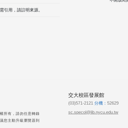
不開放閱
需引用，請註明來源。
交大校區發展館
(03)571-2121
分機：
52629
sc.specol@lib.nycu.edu.tw
權所有，請勿任意轉錄
議您主動升級瀏覽器到