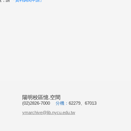
覽，請
『資料調閱申請』
陽明校區憶.空間
(02)2826-7000
分機：
62279、67013
ymarchive@lib.nycu.edu.tw