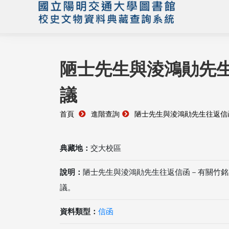
陋士先生與淩鴻勛先
議
首頁
進階查詢
陋士先生與淩鴻勛先生往返信
典藏地：
交大校區
說明：
陋士先生與淩鴻勛先生往返信函－有關竹銘
議。
資料類型：
信函