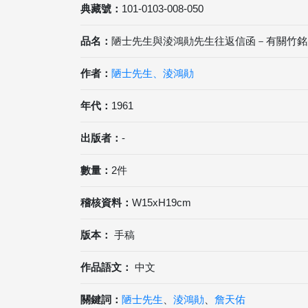
典藏號：
101-0103-008-050
品名：
陋士先生與淩鴻勛先生往返信函－有關竹銘
作者：
陋士先生、淩鴻勛
年代：
1961
出版者：
-
數量：
2件
稽核資料：
W15xH19cm
版本：
手稿
作品語文：
中文
關鍵詞：
陋士先生
、
淩鴻勛
、
詹天佑