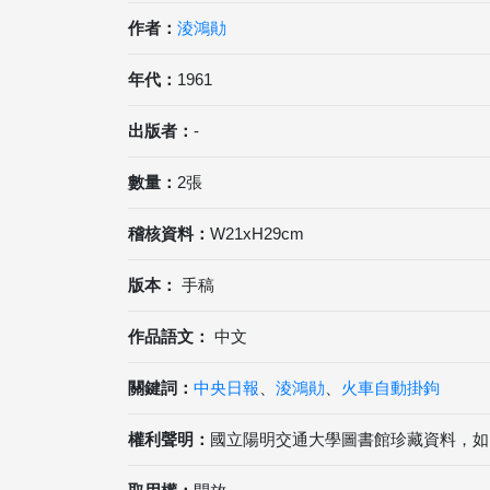
作者：
淩鴻勛
年代：
1961
出版者：
-
數量：
2張
稽核資料：
W21xH29cm
版本：
手稿
作品語文：
中文
關鍵詞：
中央日報
、
淩鴻勛
、
火車自動掛鉤
權利聲明：
國立陽明交通大學圖書館珍藏資料，如