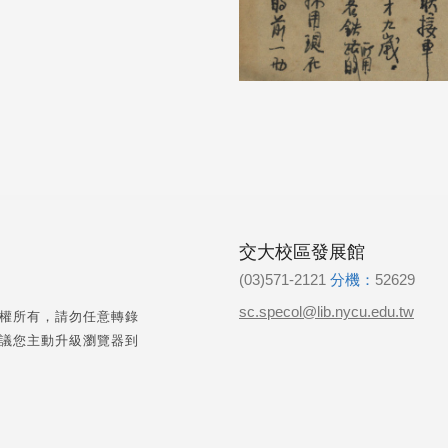
交大校區發展館
(03)571-2121
分機：
52629
sc.specol@lib.nycu.edu.tw
權所有，請勿任意轉錄
議您主動升級瀏覽器到