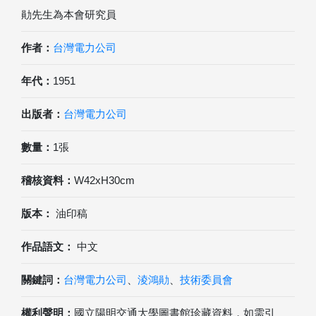
勛先生為本會研究員
作者：
台灣電力公司
年代：
1951
出版者：
台灣電力公司
數量：
1張
稽核資料：
W42xH30cm
版本：
油印稿
作品語文：
中文
關鍵詞：
台灣電力公司
、
淩鴻勛
、
技術委員會
權利聲明：
國立陽明交通大學圖書館珍藏資料，如需引