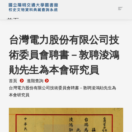
首頁
藏品查詢
台灣電力股份有限公司技
術委員會聘書－敦聘淩鴻
校史館簡介
勛先生為本會研究員
藏品清單全覽
首頁
進階查詢
資料調閱申請
台灣電力股份有限公司技術委員會聘書－敦聘淩鴻勛先生為
本會研究員
管理者登入