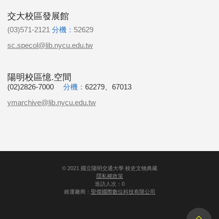
交大校區發展館
(03)571-2121
分機：
52629
sc.specol@lib.nycu.edu.tw
陽明校區憶.空間
(02)2826-7000
分機：
62279、67013
ymarchive@lib.nycu.edu.tw
©
2021
國立陽明交通大學 校史文物典藏
隱私權政策
造訪人次：0
維運廠商：
聖傑國際數位科技有限公司