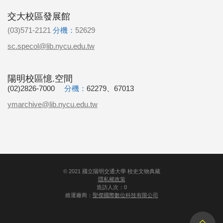
交大校區發展館
(03)571-2121
分機：
52629
sc.specol@lib.nycu.edu.tw
陽明校區憶.空間
(02)2826-7000
分機：
62279、67013
ymarchive@lib.nycu.edu.tw
©
2021
國立陽明交通大學 校史文物典藏
隱私權政策
造訪人次：0
維運廠商：
聖傑國際數位科技有限公司