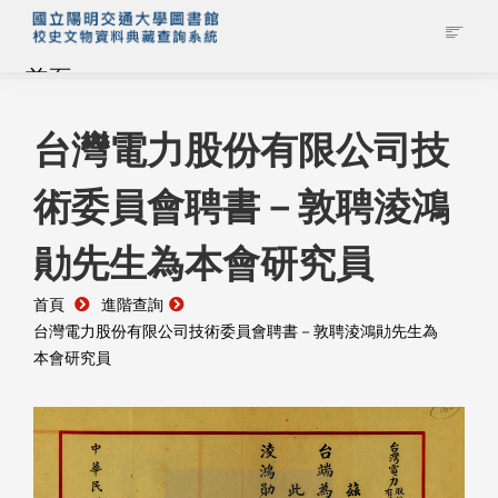
首頁
藏品查詢
台灣電力股份有限公司技
術委員會聘書－敦聘淩鴻
校史館簡介
勛先生為本會研究員
藏品清單全覽
首頁
進階查詢
資料調閱申請
台灣電力股份有限公司技術委員會聘書－敦聘淩鴻勛先生為
本會研究員
管理者登入