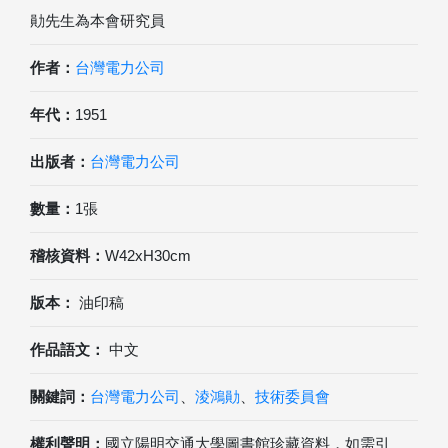
勛先生為本會研究員
作者：
台灣電力公司
年代：
1951
出版者：
台灣電力公司
數量：
1張
稽核資料：
W42xH30cm
版本：
油印稿
作品語文：
中文
關鍵詞：
台灣電力公司
、
淩鴻勛
、
技術委員會
權利聲明：
國立陽明交通大學圖書館珍藏資料，如需引